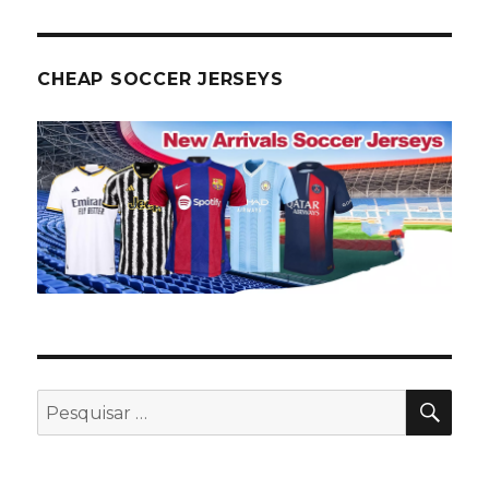
CHEAP SOCCER JERSEYS
PES
Pesquisar
por: