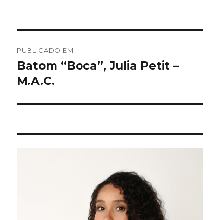
Navegação
PUBLICADO EM
de
Batom “Boca”, Julia Petit –
M.A.C.
Post