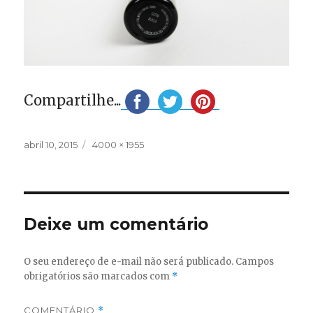
Compartilhe...
Publicado
Tamanho
abril 10, 2015
4000 × 1955
em
completo
Deixe um comentário
O seu endereço de e-mail não será publicado.
Campos
obrigatórios são marcados com
*
COMENTÁRIO
*