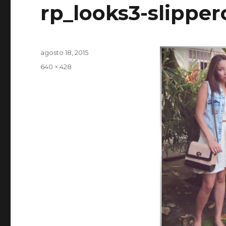
rp_looks3-slipper
Publicado
agosto 18, 2015
em
Tamanho
640 × 428
completo