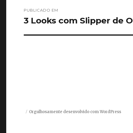
Navegação
PUBLICADO EM
de
3 Looks com Slipper de O
Post
Orgulhosamente desenvolvido com WordPress