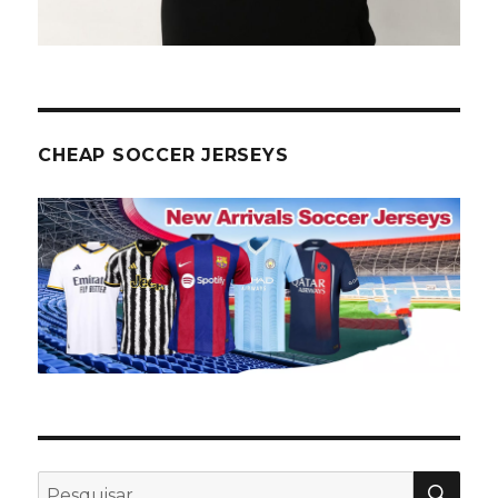
CHEAP SOCCER JERSEYS
PES
Pesquisar