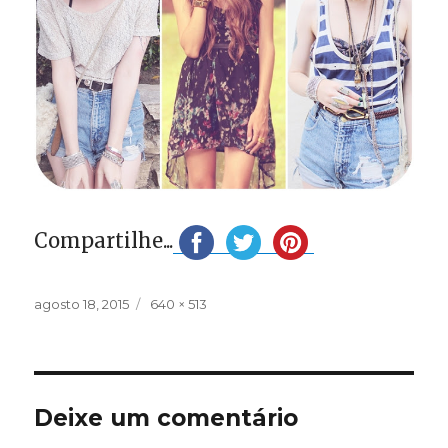
Compartilhe...
Publicado
Tamanho
agosto 18, 2015
640 × 513
em
completo
Deixe um comentário