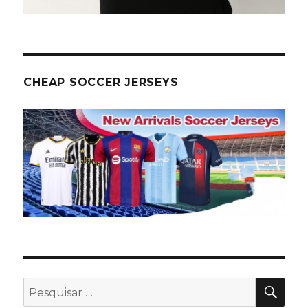
CHEAP SOCCER JERSEYS
PES
Pesquisar
por: