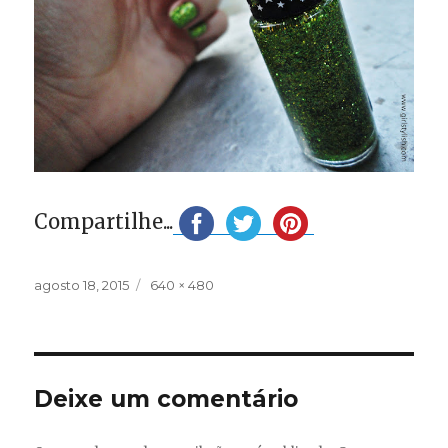
Compartilhe...
Publicado
Tamanho
agosto 18, 2015
640 × 480
em
completo
Deixe um comentário