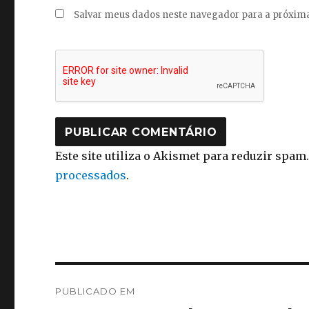
Salvar meus dados neste navegador para a próxima
Este site utiliza o Akismet para reduzir spam
processados
.
Navegação
PUBLICADO EM
de